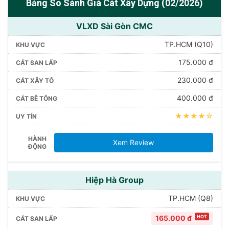
Bảng So Sánh Giá Cát Xây Dựng (02/2026)
VLXD Sài Gòn CMC
TP.HCM (Q10)
175.000 đ
230.000 đ
400.000 đ
★★★★☆
Xem Review
Hiệp Hà Group
TP.HCM (Q8)
165.000 đ
HOT