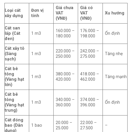
Giá chưa
Giá có
Loại cát
Đơn vị
VAT
VAT
Xu hướng
xây dựng
tính
(VNĐ)
(VNĐ)
Cát san
160.000 –
176.000 –
lấp (Cát
1 m3
Ổn định
180.000
198.000
đen)
Cát xây tô
220.000 –
242.000 –
(Sàng
1 m3
Tăng nhẹ
250.000
275.000
sạch)
Cát bê
tông
380.000 –
418.000 –
1 m3
Tăng mạnh
(Vàng hạt
420.000
462.000
lớn)
Cát bê
tông
340.000 –
374.000 –
1 m3
Ổn định
(Vàng hạt
360.000
396.000
trung)
Cát đóng
20.000 –
22.000 –
bao (Dân
1 bao
–
25.000
27.500
dụng)