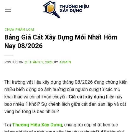
Skip
to
content
CHƯA PHÂN LOẠI
Bảng Giá Cát Xây Dựng Mới Nhất Hôm
Nay 08/2026
POSTED ON
2 THÁNG 2, 2026
BY
ADMIN
Thị trường vật liệu xây dựng tháng 08/2026 đang chứng kiến
nhiều biến động do ảnh hưởng của nguồn cung từ các mỏ
khai thác và chi phí vận chuyển.
Giá cát xây dựng
hiện nay
bao nhiêu 1 khối? Sự chênh lệch giữa cát đen san lấp và cát
vàng bê tông là bao nhiêu?
Tại
Thương Hiệu Xây Dựng
, chúng tôi cập nhật liên tục