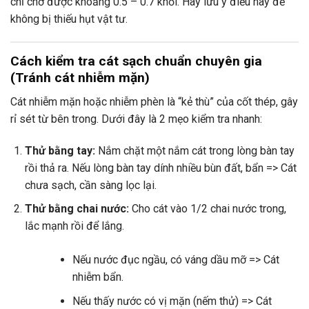
chỉ chở được khoảng 0.5 – 0.7 khối. Hãy lưu ý điều này để
không bị thiếu hụt vật tư.
Cách kiểm tra cát sạch chuẩn chuyên gia
(Tránh cát nhiễm mặn)
Cát nhiễm mặn hoặc nhiễm phèn là “kẻ thù” của cốt thép, gây
rỉ sét từ bên trong. Dưới đây là 2 mẹo kiểm tra nhanh:
Thử bằng tay:
Nắm chặt một nắm cát trong lòng bàn tay
rồi thả ra. Nếu lòng bàn tay dính nhiều bùn đất, bẩn => Cát
chưa sạch, cần sàng lọc lại.
Thử bằng chai nước:
Cho cát vào 1/2 chai nước trong,
lắc mạnh rồi để lắng.
Nếu nước đục ngầu, có váng dầu mỡ => Cát
nhiễm bẩn.
Nếu thấy nước có vị mặn (nếm thử) => Cát