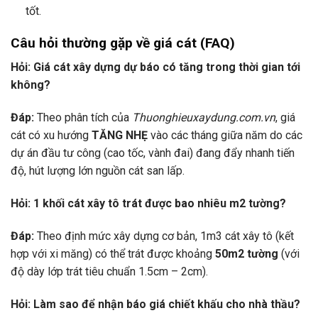
tốt.
Câu hỏi thường gặp về giá cát (FAQ)
Hỏi: Giá cát xây dựng dự báo có tăng trong thời gian tới
không?
Đáp:
Theo phân tích của
Thuonghieuxaydung.com.vn
, giá
cát có xu hướng
TĂNG NHẸ
vào các tháng giữa năm do các
dự án đầu tư công (cao tốc, vành đai) đang đẩy nhanh tiến
độ, hút lượng lớn nguồn cát san lấp.
Hỏi: 1 khối cát xây tô trát được bao nhiêu m2 tường?
Đáp:
Theo định mức xây dựng cơ bản, 1m3 cát xây tô (kết
hợp với xi măng) có thể trát được khoảng
50m2 tường
(với
độ dày lớp trát tiêu chuẩn 1.5cm – 2cm).
Hỏi: Làm sao để nhận báo giá chiết khấu cho nhà thầu?