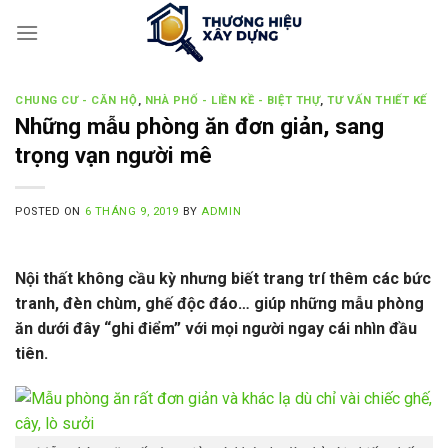
Skip
to
content
CHUNG CƯ - CĂN HỘ
,
NHÀ PHỐ - LIỀN KỀ - BIỆT THỰ
,
TƯ VẤN THIẾT KẾ
Những mẫu phòng ăn đơn giản, sang
trọng vạn người mê
POSTED ON
6 THÁNG 9, 2019
BY
ADMIN
Nội thất không cầu kỳ nhưng biết trang trí thêm các bức
tranh, đèn chùm, ghế độc đáo… giúp những mẫu phòng
ăn dưới đây “ghi điểm” với mọi người ngay cái nhìn đầu
tiên.