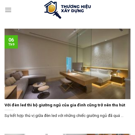
Skip
to
content
06
Th9
Với đèn led thì bộ giường ngủ của gia đình cũng trở nên thu hút
Sự kết hợp thú vị giữa đèn led với những chiếc giường ngủ đã quá ...